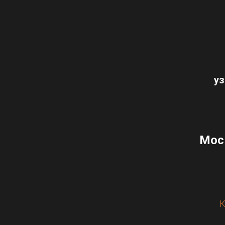
уз
Моск
К