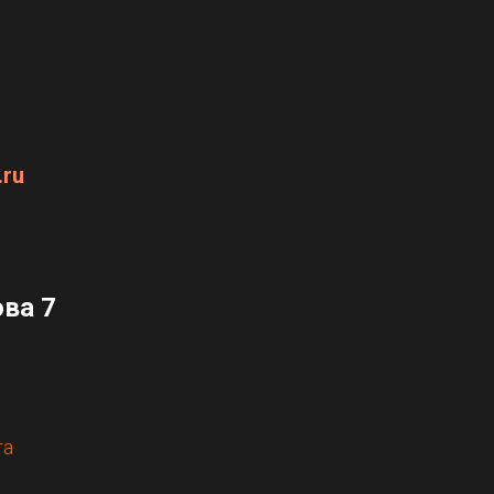
.ru
ова 7
та